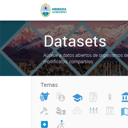
Datasets
Accede a datos abiertos de organismos del
modificalos, compartilos.
Temas