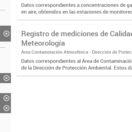
Datos correspondientes a concentraciones de gas
en aire, obtenidos en las estaciones de monitoreo
Las mediciones responden a métodos homologad
fecha...
Registro de mediciones de Calidad 
Meteorología
Área Contaminación Atmosférica - Dirección de Prote
Datos correspondientes al Área de Contaminaci
de la Dirección de Protección Ambiental. Estos d
gran interés para correlacionarlos con los valore
concentración...