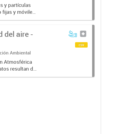
 y partículas
 fijas y móviles.
os, pero a la
del aire -
csv
cción Ambiental
ón Atmosférica
atos resultan de
s de