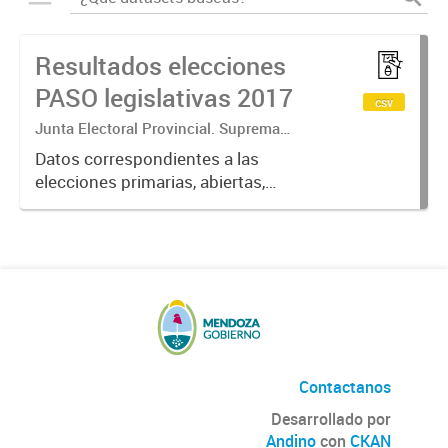
Resultados elecciones
PASO legislativas 2017
csv
Junta Electoral Provincial. Suprema
Corte de Justicia. Poder Judicial
Datos correspondientes a las
Mendoza.
elecciones primarias, abiertas,
simultáneas y obligatorias de
Argentina realizadas en la Provincia
de Mendoza el 13 de agosto de
2017 donde cada partido político...
Contactanos
Desarrollado por
Andino
con
CKAN