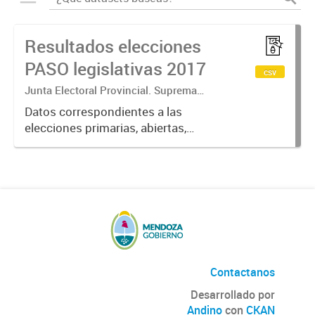
Resultados elecciones
PASO legislativas 2017
csv
Junta Electoral Provincial. Suprema
Corte de Justicia. Poder Judicial
Datos correspondientes a las
Mendoza.
elecciones primarias, abiertas,
simultáneas y obligatorias de
Argentina realizadas en la Provincia
de Mendoza el 13 de agosto de
2017 donde cada partido político...
Contactanos
Desarrollado por
Andino
con
CKAN