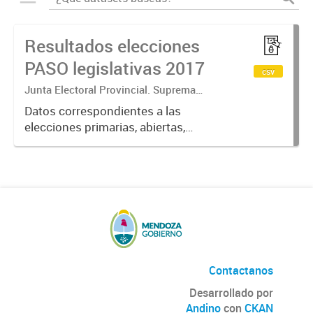
Resultados elecciones
PASO legislativas 2017
csv
Junta Electoral Provincial. Suprema
Corte de Justicia. Poder Judicial
Datos correspondientes a las
Mendoza.
elecciones primarias, abiertas,
simultáneas y obligatorias de
Argentina realizadas en la Provincia
de Mendoza el 13 de agosto de
2017 donde cada partido político...
Contactanos
Desarrollado por
Andino
con
CKAN