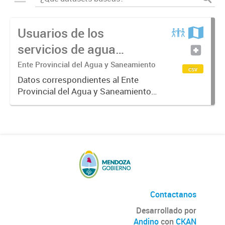
Usuarios de los
servicios de agua
potable y cloacas
Ente Provincial del Agua y Saneamiento
csv
Datos correspondientes al Ente
Provincial del Agua y Saneamiento
de Mendoza sobre las cuentas que
manejan los diversos operadores
que tienen a su cargo la prestación
de los servicios de agua...
Contactanos
Desarrollado por
Andino
con
CKAN