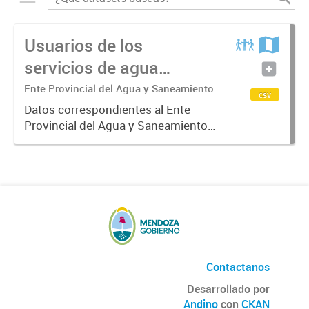
Usuarios de los
servicios de agua
potable y cloacas
Ente Provincial del Agua y Saneamiento
csv
Datos correspondientes al Ente
Provincial del Agua y Saneamiento
de Mendoza sobre las cuentas que
manejan los diversos operadores
que tienen a su cargo la prestación
de los servicios de agua...
Contactanos
Desarrollado por
Andino
con
CKAN