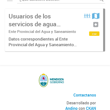
Usuarios de los
servicios de agua
potable y cloacas
Ente Provincial del Agua y Saneamiento
csv
Datos correspondientes al Ente
Provincial del Agua y Saneamiento
de Mendoza sobre las cuentas que
manejan los diversos operadores
que tienen a su cargo la prestación
de los servicios de agua...
Contactanos
Desarrollado por
Andino
con
CKAN