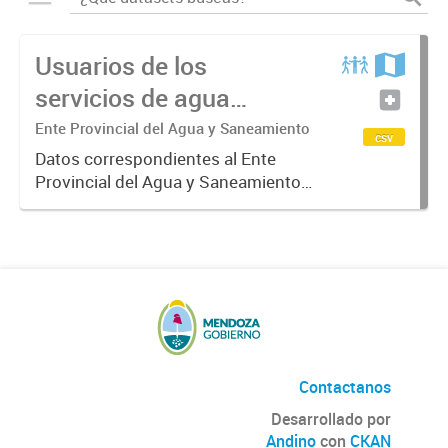
Usuarios de los
servicios de agua
potable y cloacas
Ente Provincial del Agua y Saneamiento
csv
Datos correspondientes al Ente
Provincial del Agua y Saneamiento
de Mendoza sobre las cuentas que
manejan los diversos operadores
que tienen a su cargo la prestación
de los servicios de agua...
Contactanos
Desarrollado por
Andino
con
CKAN