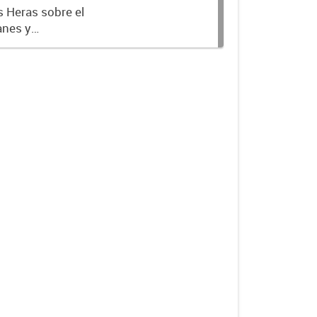
s Heras sobre el
anes y
 Partiendo del