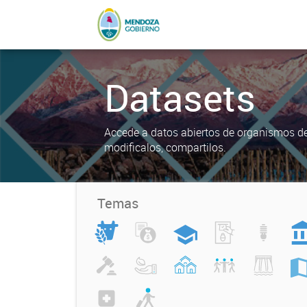
Datasets
Accede a datos abiertos de organismos del
modificalos, compartilos.
Temas