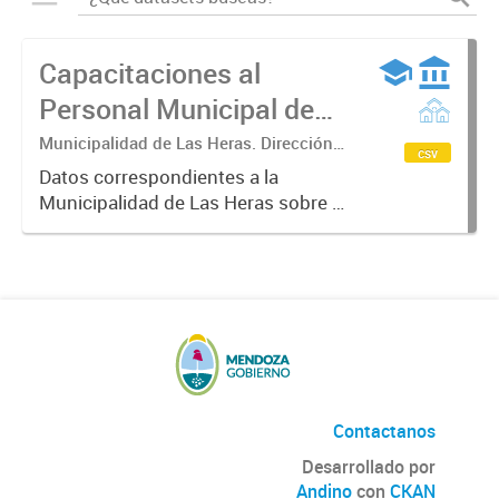
Capacitaciones al
Personal Municipal de
Las Heras
Municipalidad de Las Heras. Dirección
csv
de Desarrollo Organizacional.
Datos correspondientes a la
Municipalidad de Las Heras sobre el
proceso de formación en el que se
establecen planes y programas de
capacitación del personal
municipal. Partiendo del
desempeño...
Contactanos
Desarrollado por
Andino
con
CKAN