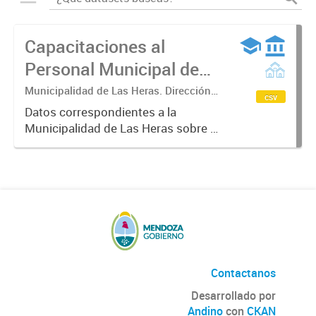
Capacitaciones al
Personal Municipal de
Las Heras
Municipalidad de Las Heras. Dirección
csv
de Desarrollo Organizacional.
Datos correspondientes a la
Municipalidad de Las Heras sobre el
proceso de formación en el que se
establecen planes y programas de
capacitación del personal
municipal. Partiendo del
desempeño...
Contactanos
Desarrollado por
Andino
con
CKAN