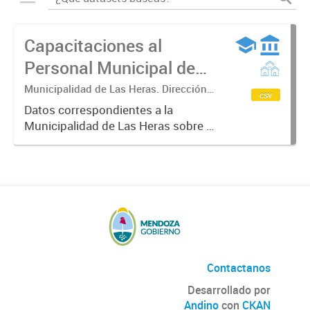
Capacitaciones al
Personal Municipal de
Las Heras
Municipalidad de Las Heras. Dirección
csv
de Desarrollo Organizacional.
Datos correspondientes a la
Municipalidad de Las Heras sobre el
proceso de formación en el que se
establecen planes y programas de
capacitación del personal
municipal. Partiendo del
desempeño...
Contactanos
Desarrollado por
Andino
con
CKAN