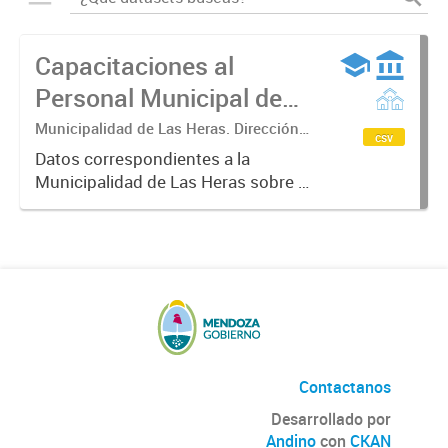
Capacitaciones al
Personal Municipal de
Las Heras
Municipalidad de Las Heras. Dirección
csv
de Desarrollo Organizacional.
Datos correspondientes a la
Municipalidad de Las Heras sobre el
proceso de formación en el que se
establecen planes y programas de
capacitación del personal
municipal. Partiendo del
desempeño...
Contactanos
Desarrollado por
Andino
con
CKAN