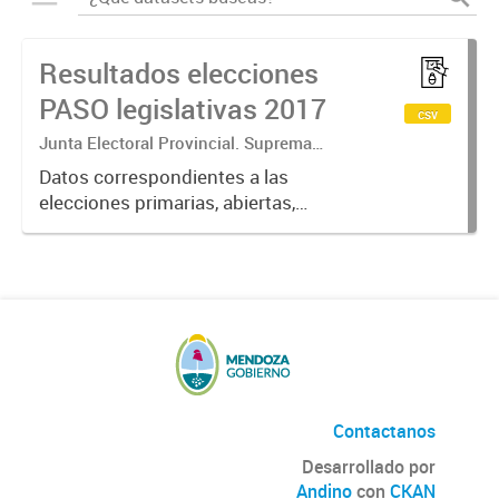
Resultados elecciones
PASO legislativas 2017
csv
Junta Electoral Provincial. Suprema
Corte de Justicia. Poder Judicial
Datos correspondientes a las
Mendoza.
elecciones primarias, abiertas,
simultáneas y obligatorias de
Argentina realizadas en la Provincia
de Mendoza el 13 de agosto de
2017 donde cada partido político...
Contactanos
Desarrollado por
Andino
con
CKAN