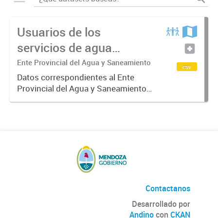
Usuarios de los
servicios de agua
potable y cloacas
Ente Provincial del Agua y Saneamiento
csv
Datos correspondientes al Ente
Provincial del Agua y Saneamiento
de Mendoza sobre las cuentas que
manejan los diversos operadores
que tienen a su cargo la prestación
de los servicios de agua...
Contactanos
Desarrollado por
Andino
con
CKAN