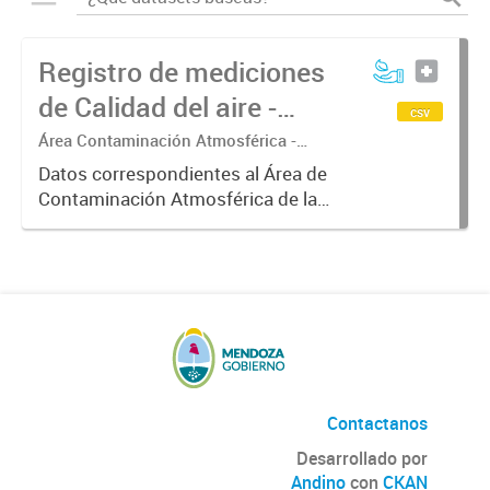
Registro de mediciones
de Calidad del aire -
csv
Meteorología
Área Contaminación Atmosférica -
Dirección de Protección Ambiental
Datos correspondientes al Área de
Contaminación Atmosférica de la
Dirección de Protección Ambiental.
Estos datos resultan de gran
interés para correlacionarlos con
los valores de concentración...
Contactanos
Desarrollado por
Andino
con
CKAN