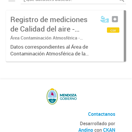
Registro de mediciones
de Calidad del aire -
csv
Meteorología
Área Contaminación Atmosférica -
Dirección de Protección Ambiental
Datos correspondientes al Área de
Contaminación Atmosférica de la
Dirección de Protección Ambiental.
Estos datos resultan de gran
interés para correlacionarlos con
los valores de concentración...
Contactanos
Desarrollado por
Andino
con
CKAN