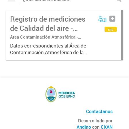
Registro de mediciones
de Calidad del aire -
csv
Meteorología
Área Contaminación Atmosférica -
Dirección de Protección Ambiental
Datos correspondientes al Área de
Contaminación Atmosférica de la
Dirección de Protección Ambiental.
Estos datos resultan de gran
interés para correlacionarlos con
los valores de concentración...
Contactanos
Desarrollado por
Andino
con
CKAN