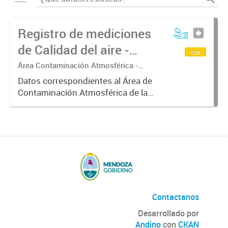
Registro de mediciones
de Calidad del aire -
csv
Meteorología
Área Contaminación Atmosférica -
Dirección de Protección Ambiental
Datos correspondientes al Área de
Contaminación Atmosférica de la
Dirección de Protección Ambiental.
Estos datos resultan de gran
interés para correlacionarlos con
los valores de concentración...
Contactanos
Desarrollado por
Andino
con
CKAN