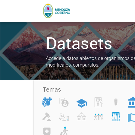
Datasets
Accede a datos abiertos de organismos del
modificalos, compartilos.
Temas