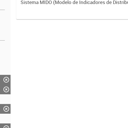
Sistema MIDO (Modelo de Indicadores de Distrib
el cual informa el volumen de caudales en tiempo 
del...