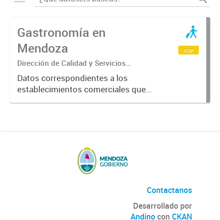
Gastronomía en
Mendoza
csv
Dirección de Calidad y Servicios
Turísticos
Datos correspondientes a los
establecimientos comerciales que
provén servicios turísticos de
alimentación en la Provincia de
Mendoza. Datos previstos por el
Ente Mendoza Turismo.
Contactanos
Desarrollado por
Andino
con
CKAN