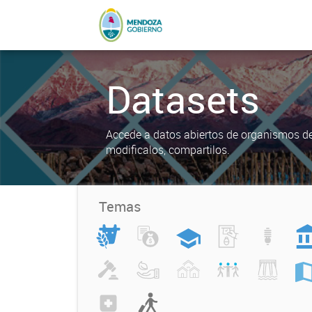
Datasets
Accede a datos abiertos de organismos del
modificalos, compartilos.
Temas