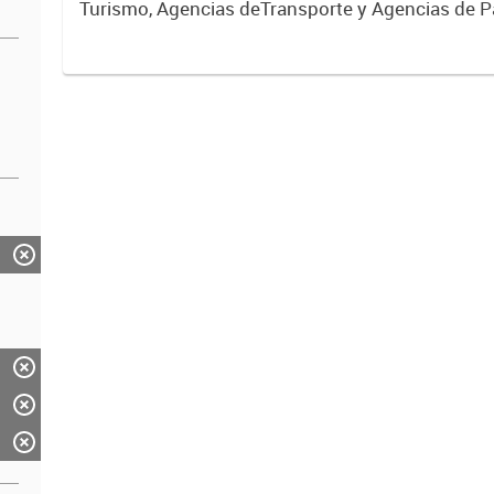
Turismo, Agencias deTransporte y Agencias de P
habilitadas con Resolución en el Registro Provinc
Prestadores de Servicios...