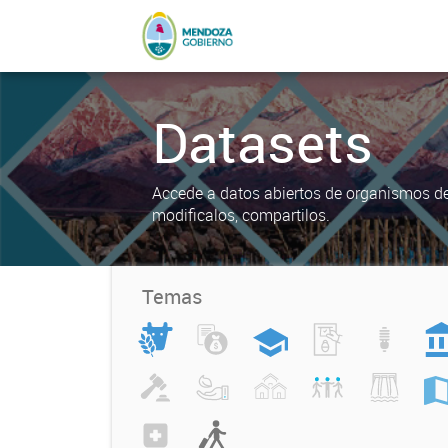
Datasets
Accede a datos abiertos de organismos del
modificalos, compartilos.
Temas