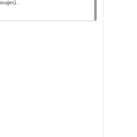
asajes)
ial de