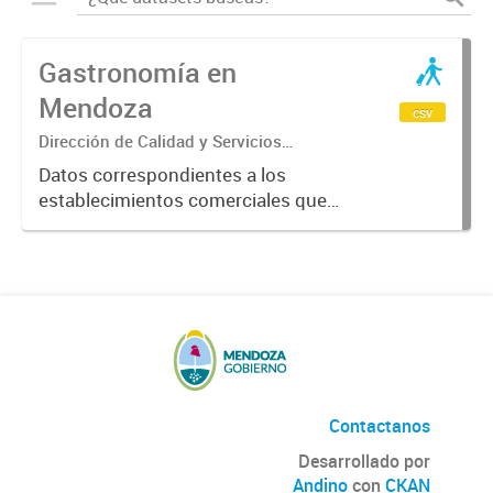
Gastronomía en
Mendoza
csv
Dirección de Calidad y Servicios
Turísticos
Datos correspondientes a los
establecimientos comerciales que
provén servicios turísticos de
alimentación en la Provincia de
Mendoza. Datos previstos por el
Ente Mendoza Turismo.
Contactanos
Desarrollado por
Andino
con
CKAN