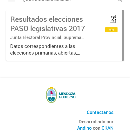
Resultados elecciones
PASO legislativas 2017
csv
Junta Electoral Provincial. Suprema
Corte de Justicia. Poder Judicial
Datos correspondientes a las
Mendoza.
elecciones primarias, abiertas,
simultáneas y obligatorias de
Argentina realizadas en la Provincia
de Mendoza el 13 de agosto de
2017 donde cada partido político...
Contactanos
Desarrollado por
Andino
con
CKAN