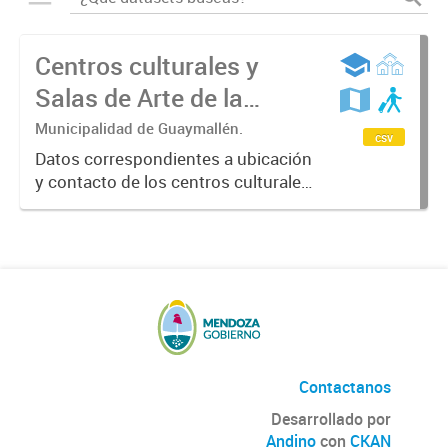
Centros culturales y
Salas de Arte de la
Municipalidad de
Municipalidad de Guaymallén.
csv
Guaymallén
Datos correspondientes a ubicación
y contacto de los centros culturales
y las Salas de arte del
departamento de Guaymallén
donde se realiza una amplia agenda
cultural que se renueva
mensualmente. Año...
Contactanos
Desarrollado por
Andino
con
CKAN