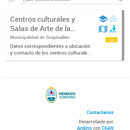
Centros culturales y
Salas de Arte de la
Municipalidad de
Municipalidad de Guaymallén.
csv
Guaymallén
Datos correspondientes a ubicación
y contacto de los centros culturales
y las Salas de arte del
departamento de Guaymallén
donde se realiza una amplia agenda
cultural que se renueva
mensualmente. Año...
Contactanos
Desarrollado por
Andino
con
CKAN