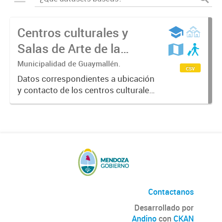
Centros culturales y
Salas de Arte de la
Municipalidad de
Municipalidad de Guaymallén.
csv
Guaymallén
Datos correspondientes a ubicación
y contacto de los centros culturales
y las Salas de arte del
departamento de Guaymallén
donde se realiza una amplia agenda
cultural que se renueva
mensualmente. Año...
Contactanos
Desarrollado por
Andino
con
CKAN