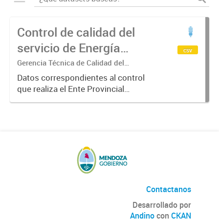
Control de calidad del
servicio de Energía
csv
Eléctrica Etapa I año
Gerencia Técnica de Calidad del
Suministro
2018
Datos correspondientes al control
que realiza el Ente Provincial
Regulador Eléctrico sobre el
cumplimiento de las pautas de
calidad del servicio. En la ETAPA 1:
se controlan, en forma semestral,...
Contactanos
Desarrollado por
Andino
con
CKAN