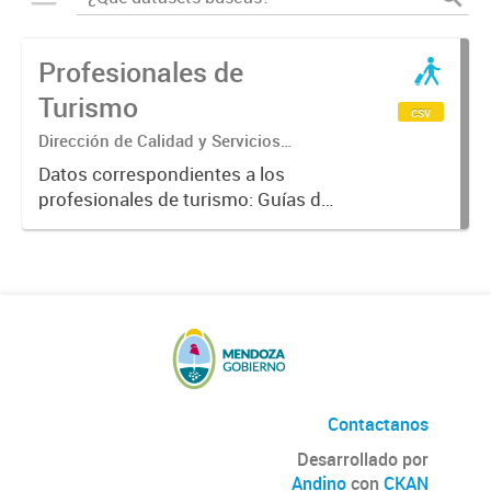
Profesionales de
Turismo
csv
Dirección de Calidad y Servicios
Turísticos
Datos correspondientes a los
profesionales de turismo: Guías de
turismo, Técnicos en Turismo,
Licenciados en Turismo, Guías de
Trekking, Guías de Montaña, e
idóneos.
Contactanos
Desarrollado por
Andino
con
CKAN