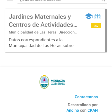
Jardines Maternales y
Centros de Actividades
csv
Educativas Municipio de
Municipalidad de Las Heras. Dirección
de Educación.
Las Heras
Datos correspondientes a la
Municipalidad de Las Heras sobre
Jardines Maternales en donde
reciben a niños y niñas de 45 días a
3 años, de lunes a viernes en ambos
turnos, con servicio alimentario...
Contactanos
Desarrollado por
Andino
con
CKAN