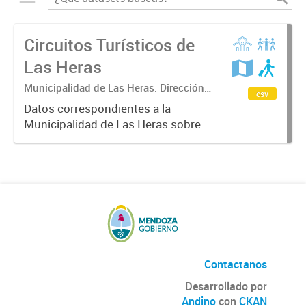
Circuitos Turísticos de
Las Heras
Municipalidad de Las Heras. Dirección
csv
de Turismo.
Datos correspondientes a la
Municipalidad de Las Heras sobre
circuitos turísticos del
departamento incluidos datos
estadísticos de lugares históricos,
sitios patrimoniales e informadores
turísticos....
Contactanos
Desarrollado por
Andino
con
CKAN