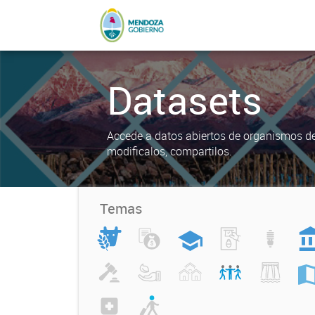
Datasets
Accede a datos abiertos de organismos del
modificalos, compartilos.
Temas