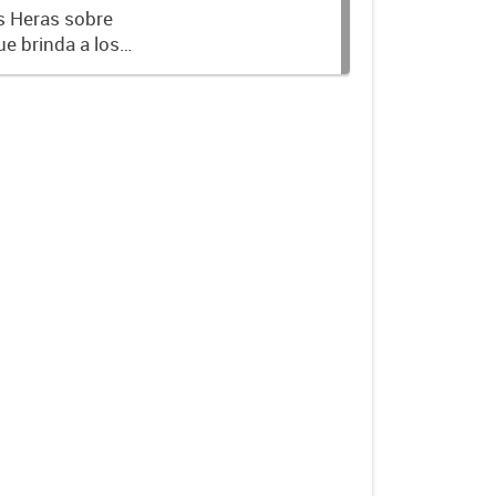
s Heras sobre
ue brinda a los
 sus CEDRyS,