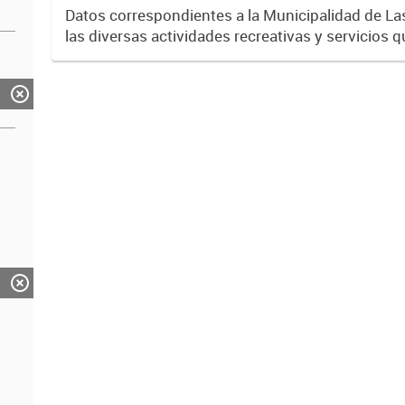
Datos correspondientes a la Municipalidad de La
las diversas actividades recreativas y servicios q
vecinos y vecinas del departamento a través de
CIC,...