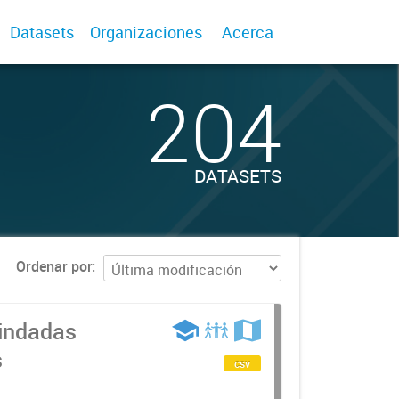
Datasets
Organizaciones
Acerca
204
DATASETS
Ordenar por
rindadas
s
csv