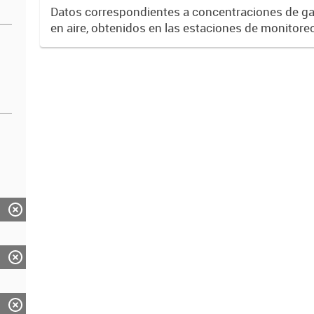
Datos correspondientes a concentraciones de gas
en aire, obtenidos en las estaciones de monitoreo
Las mediciones responden a métodos homologad
fecha...