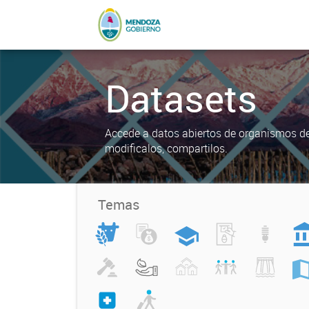
Datasets
Accede a datos abiertos de organismos del
modificalos, compartilos.
Temas