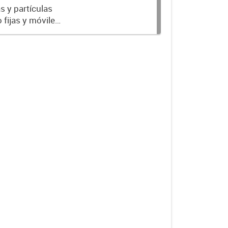
 y partículas
 fijas y móviles.
os, pero a la