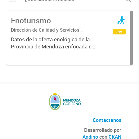
Enoturismo
Dirección de Calidad y Servicios
csv
Turísticos
Datos de la oferta enológica de la
Provincia de Mendoza enfocada en
las zonas de producción vinícola, la
cual abarca desde tours a bodegas
y empresas relacionadas al turismo
del vino en los circuitos...
Contactanos
Desarrollado por
Andino
con
CKAN