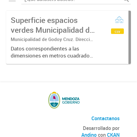
Superficie espacios
verdes Municipalidad de
csv
Godoy Cruz
Municipalidad de Godoy Cruz. Dirección
de Planificación Urbana y Ambiente.
Datos correspondientes a las
dimensiones en metros cuadrados
de los espacios verdes ubicados en
el Municipio de Godoy Cruz, junto
con su nombre y ubicación.Año
2019.
Contactanos
Desarrollado por
Andino
con
CKAN