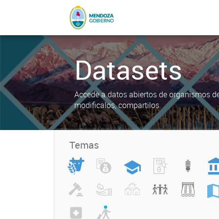
Datasets
Accede a datos abiertos de organismos del
modificalos, compartilos.
Temas