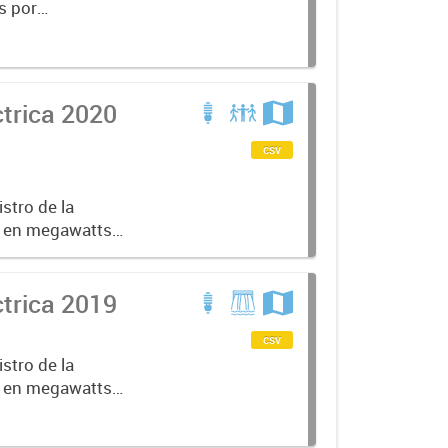
s por
trica 2020
csv
stro de la
o en megawatts
 dicha
trica 2019
csv
stro de la
o en megawatts
 dicha