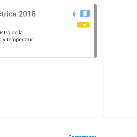
trica 2018
csv
stro de la
o y temperatura