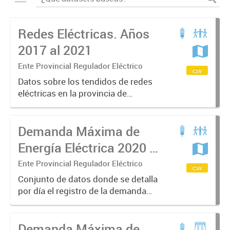
Redes Eléctricas. Años
2017 al 2021
Ente Provincial Regulador Eléctrico
csv
Datos sobre los tendidos de redes
eléctricas en la provincia de
Mendoza, datos sobre tipos y
kilómetros de redes por
Demanda Máxima de
distribuidora de energía.
Energía Eléctrica 2020 -
2021
Ente Provincial Regulador Eléctrico
csv
Conjunto de datos donde se detalla
por día el registro de la demanda
máxima de energía eléctrica
expresado en megawatts (MW), el
Demanda Máxima de
horario y temperatura en que se