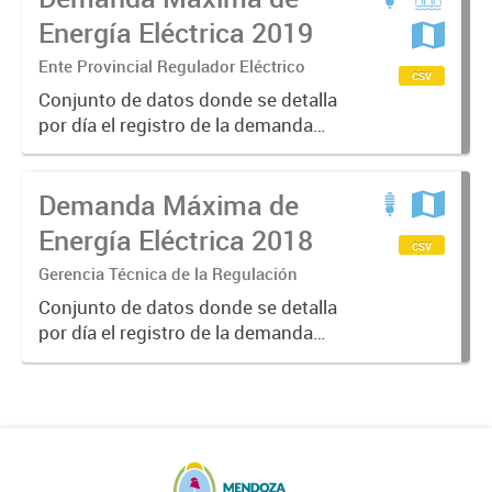
produjo dicha demanda.
Energía Eléctrica 2019
Ente Provincial Regulador Eléctrico
csv
Conjunto de datos donde se detalla
por día el registro de la demanda
máxima de energía eléctrica
expresado en megawatts (MW), el
Demanda Máxima de
horario y temperatura en que se
produjo dicha demanda.
Energía Eléctrica 2018
csv
Gerencia Técnica de la Regulación
Conjunto de datos donde se detalla
por día el registro de la demanda
máxima en Mega Watts (MW), el
horario y temperatura en que se
produjo.