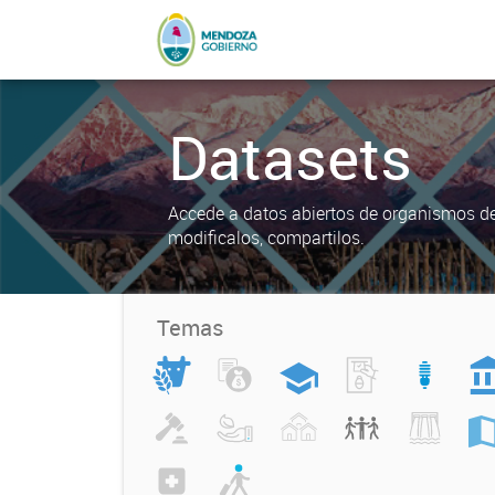
Datasets
Accede a datos abiertos de organismos del
modificalos, compartilos.
Temas