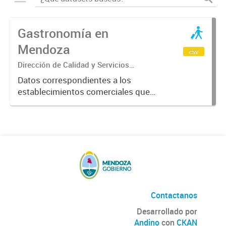
Gastronomía en
Mendoza
csv
Dirección de Calidad y Servicios
Turísticos
Datos correspondientes a los
establecimientos comerciales que
provén servicios turísticos de
alimentación en la Provincia de
Mendoza. Datos previstos por el
Ente Mendoza Turismo.
Contactanos
Desarrollado por
Andino
con
CKAN