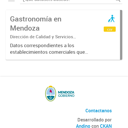
Gastronomía en
Mendoza
csv
Dirección de Calidad y Servicios
Turísticos
Datos correspondientes a los
establecimientos comerciales que
provén servicios turísticos de
alimentación en la Provincia de
Mendoza. Datos previstos por el
Ente Mendoza Turismo.
Contactanos
Desarrollado por
Andino
con
CKAN