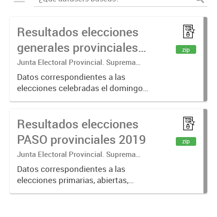
Resultados elecciones
generales provinciales
zip
2015
Junta Electoral Provincial. Suprema
Corte de Justicia. Poder Judicial
Datos correspondientes a las
Mendoza.
elecciones celebradas el domingo
21 de junio de 2015 en la Provincia
de Mendoza. En las mismas se
Resultados elecciones
votaron los candidatos para cubrir
los cargos de: Gobernador,
PASO provinciales 2019
zip
Diputados...
Junta Electoral Provincial. Suprema
Corte de Justicia. Poder Judicial
Datos correspondientes a las
Mendoza.
elecciones primarias, abiertas,
simultáneas y obligatorias de
Argentina realizadas en la Provincia
de Mendoza el 09 de junio de 2019