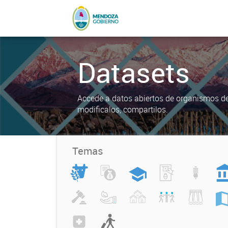
Datasets
Accede a datos abiertos de organismos del
modificalos, compartilos.
Temas