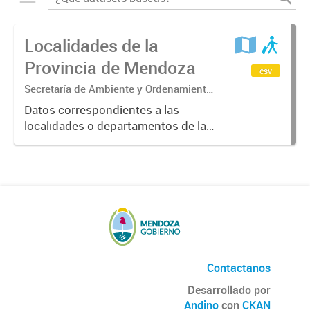
Localidades de la
Provincia de Mendoza
csv
Secretaría de Ambiente y Ordenamiento
Territorial.
Datos correspondientes a las
localidades o departamentos de la
Provincia de Mendoza
suministrados por el SIAT.
Contactanos
Desarrollado por
Andino
con
CKAN