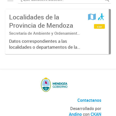
Localidades de la
Provincia de Mendoza
csv
Secretaría de Ambiente y Ordenamiento
Territorial.
Datos correspondientes a las
localidades o departamentos de la
Provincia de Mendoza
suministrados por el SIAT.
Contactanos
Desarrollado por
Andino
con
CKAN