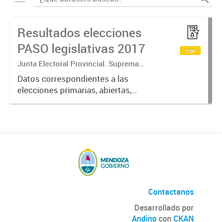
Resultados elecciones
PASO legislativas 2017
csv
Junta Electoral Provincial. Suprema
Corte de Justicia. Poder Judicial
Datos correspondientes a las
Mendoza.
elecciones primarias, abiertas,
simultáneas y obligatorias de
Argentina realizadas en la Provincia
de Mendoza el 13 de agosto de
2017 donde cada partido político...
Contactanos
Desarrollado por
Andino
con
CKAN