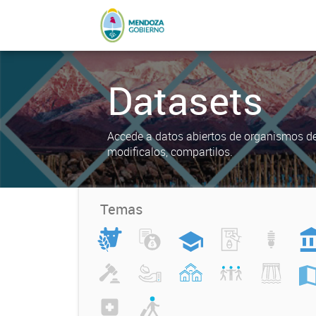
Datasets
Accede a datos abiertos de organismos del
modificalos, compartilos.
Temas