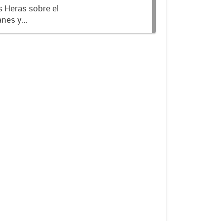
s Heras sobre el
anes y
 Partiendo del