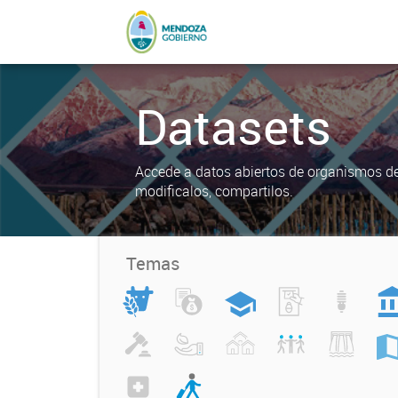
Datasets
Accede a datos abiertos de organismos del
modificalos, compartilos.
Temas