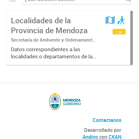
Localidades de la
Provincia de Mendoza
csv
Secretaría de Ambiente y Ordenamiento
Territorial.
Datos correspondientes a las
localidades o departamentos de la
Provincia de Mendoza
suministrados por el SIAT.
Contactanos
Desarrollado por
Andino
con
CKAN