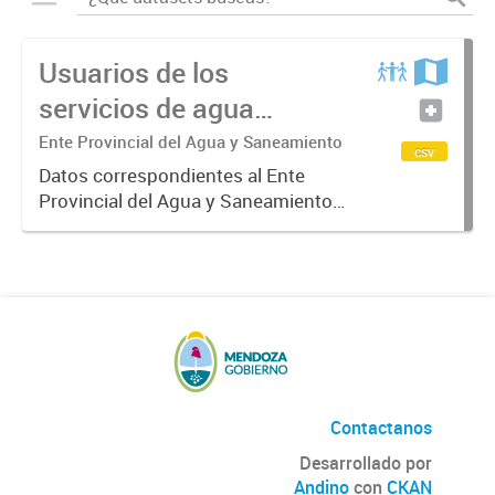
Usuarios de los
servicios de agua
potable y cloacas
Ente Provincial del Agua y Saneamiento
csv
Datos correspondientes al Ente
Provincial del Agua y Saneamiento
de Mendoza sobre las cuentas que
manejan los diversos operadores
que tienen a su cargo la prestación
de los servicios de agua...
Contactanos
Desarrollado por
Andino
con
CKAN